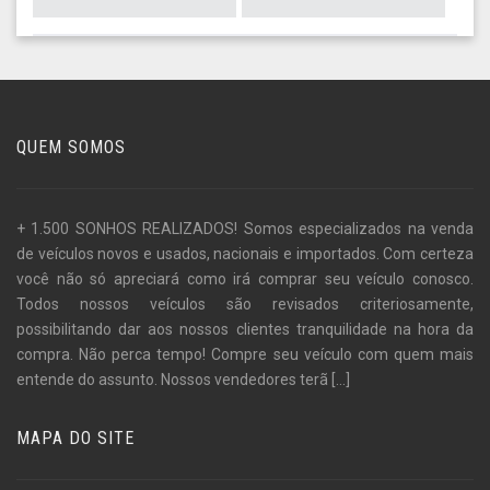
QUEM SOMOS
+ 1.500 SONHOS REALIZADOS! Somos especializados na venda
de veículos novos e usados, nacionais e importados. Com certeza
você não só apreciará como irá comprar seu veículo conosco.
Todos nossos veículos são revisados criteriosamente,
possibilitando dar aos nossos clientes tranquilidade na hora da
compra. Não perca tempo! Compre seu veículo com quem mais
entende do assunto. Nossos vendedores terã
[...]
MAPA DO SITE